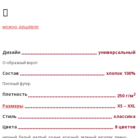
можно дешевле
Дизайн
универсальный
О-образный ворот
Состав
хлопок 100%
Плотный футер
Плотность
2
250 г/м
Размеры
XS – XXL
Стиль
классика
Цвета
8 цветов
черный, белый, желтый, оранж, красный, зеленый, василек, темно-